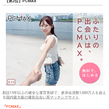
【第2位】PCMAX
創設15年以上の健全な運営実績で、参加会員数1,000万人を超え
る
国内最大級の優良出会い系マッチングサイト
、
『PCMAX』