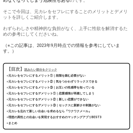
めなくなってしまう危険性もある
のです。
そこで今回は、元カレをセフレにすることのメリットとデメリ
ットを詳しくご紹介します。
わずらわしさや精神的な負担がなく、上手に性欲を解消するた
めの参考にしてくださいね。
（※この記事は、2023年9月時点での情報を参考にしていま
す。）
【目次】
読みたい部分をクリック
○元カレをセフレにするメリット①｜段階を踏む必要がない
○元カレをセフレにするメリット②｜気をつかわずリラックスできる
○元カレをセフレにするメリット③｜お互いの性感帯を知っている
○元カレをセフレにするデメリット①｜恋愛感情が再燃してしまう
○元カレをセフレにするデメリット②｜新しい恋愛ができない
○元カレをセフレにするデメリット③｜セックスに新鮮さや刺激がない
○元カレを忘れて新しい出会いを求めるなら『ワクワクメール』
○理想の異性との出会いを実現するおすすめのマッチングアプリBEST3
○まとめ