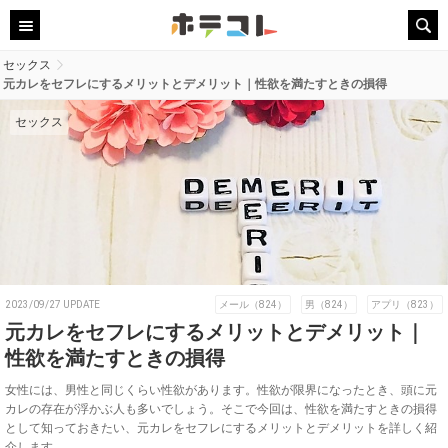
セックス
元カレをセフレにするメリットとデメリット｜性欲を満たすときの損得
セックス
2023/09/27 UPDATE
メール（824）
男（824）
アプリ（823）
元カレをセフレにするメリットとデメリット｜
性欲を満たすときの損得
女性には、男性と同じくらい性欲があります。性欲が限界になったとき、頭に元
カレの存在が浮かぶ人も多いでしょう。そこで今回は、性欲を満たすときの損得
として知っておきたい、元カレをセフレにするメリットとデメリットを詳しく紹
介します。