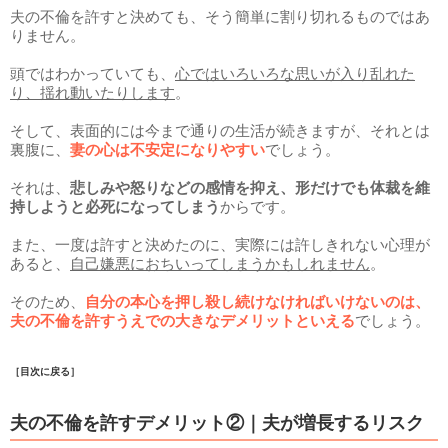
夫の不倫を許すと決めても、そう簡単に割り切れるものではあ
りません。
頭ではわかっていても、
心ではいろいろな思いが入り乱れた
り、揺れ動いたりします
。
そして、表面的には今まで通りの生活が続きますが、それとは
裏腹に、
妻の心は不安定になりやすい
でしょう。
それは、
悲しみや怒りなどの感情を抑え、形だけでも体裁を維
持しようと必死になってしまう
からです。
また、一度は許すと決めたのに、実際には許しきれない心理が
あると、
自己嫌悪におちいってしまうかもしれません
。
そのため、
自分の本心を押し殺し続けなければいけないのは、
夫の不倫を許すうえでの大きなデメリットといえる
でしょう。
［目次に戻る］
夫の不倫を許すデメリット②｜夫が増長するリスク