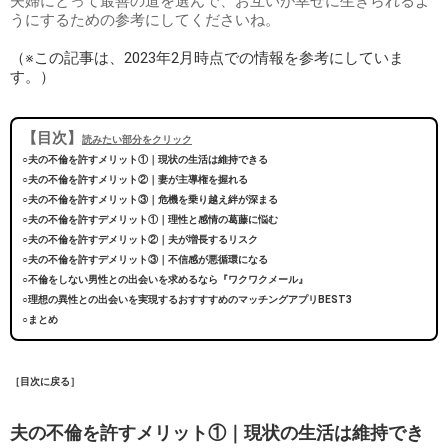
夫婦にとって最善の道を選んで、お互いが幸せに生きられるよ
うにするための参考にしてくださいね。
（※この記事は、2023年2月時点での情報を参考にしていま
す。）
【目次】
読みたい部分をクリック
○夫の不倫を許すメリット①｜現状の生活は維持できる
○夫の不倫を許すメリット②｜妻が主導権を握れる
○夫の不倫を許すメリット③｜危機を乗り越え絆が深まる
○夫の不倫を許すデメリット①｜理性と感情の葛藤に悩む
○夫の不倫を許すデメリット②｜夫が増長するリスク
○夫の不倫を許すデメリット③｜不信感が悪循環になる
○不倫をしない男性との出会いを求めるなら『ワクワクメール』
○理想の異性との出会いを実現するおすすすめのマッチングアプリBEST3
○まとめ
［目次に戻る］
夫の不倫を許すメリット①｜現状の生活は維持でき