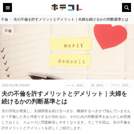
不倫
夫の不倫を許すメリットとデメリット｜夫婦を続けるかの判断基準とは
不倫
2023/02/09 UPDATE
メール（824）
男（824）
アプリ（823）
夫の不倫を許すメリットとデメリット｜夫婦を
続けるかの判断基準とは
夫の浮気が発覚し、夫婦関係を続けるべきか、離婚するべきかで悩んでいません
か？不倫した夫と仲直りするか別れるか、そのための判断基準をあらかじめ把握
しておくと、スムーズに問題解決しやすくなります。そこで今回は、夫の不倫を
許すメリットとデメリットを詳しくご紹介します。