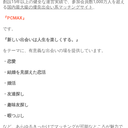
創設15年以上の健全な運営実績で、参加会員数1,000万人を超え
る
国内最大級の優良出会い系マッチングサイト
、
『PCMAX』
です。
『新しい出会いは人生を楽しくする。』
をテーマに、有意義な出会いの場を提供しています。
・恋愛
・結婚を見据えた恋活
・婚活
・友達探し
・趣味友探し
・暇つぶし
など、
あらゆるきっかけでマッチングが可能なところが魅力
で