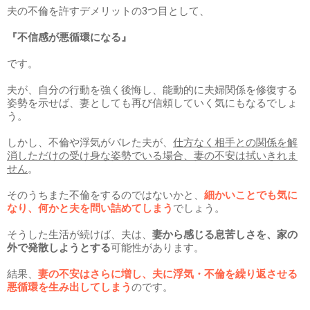
夫の不倫を許すデメリットの3つ目として、
『不信感が悪循環になる』
です。
夫が、自分の行動を強く後悔し、能動的に夫婦関係を修復する
姿勢を示せば、妻としても再び信頼していく気にもなるでしょ
う。
しかし、不倫や浮気がバレた夫が、
仕方なく相手との関係を解
消しただけの受け身な姿勢でいる場合、妻の不安は拭いきれま
せん
。
そのうちまた不倫をするのではないかと、
細かいことでも気に
なり、何かと夫を問い詰めてしまう
でしょう。
そうした生活が続けば、夫は、
妻から感じる息苦しさを、家の
外で発散しようとする
可能性があります。
結果、
妻の不安はさらに増し、夫に浮気・不倫を繰り返させる
悪循環を生み出してしまう
のです。