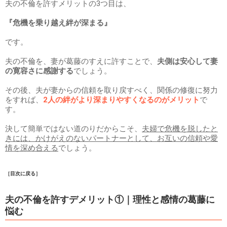
夫の不倫を許すメリットの3つ目は、
『危機を乗り越え絆が深まる』
です。
夫の不倫を、妻が葛藤のすえに許すことで、
夫側は安心して妻
の寛容さに感謝する
でしょう。
その後、夫が妻からの信頼を取り戻すべく、関係の修復に努力
をすれば、
2人の絆がより深まりやすくなるのがメリット
で
す。
決して簡単ではない道のりだからこそ、
夫婦で危機を脱したと
きには、かけがえのないパートナーとして、お互いの信頼や愛
情を深め合える
でしょう。
［目次に戻る］
夫の不倫を許すデメリット①｜理性と感情の葛藤に
悩む