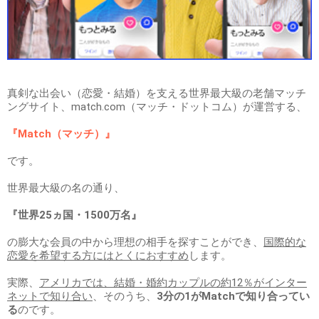
真剣な出会い（恋愛・結婚）を支える世界最大級の老舗マッチ
ングサイト、match.com（マッチ・ドットコム）が運営する、
『Match（マッチ）』
です。
世界最大級の名の通り、
『世界25ヵ国・1500万名』
の膨大な会員の中から理想の相手を探すことができ、
国際的な
恋愛を希望する方にはとくにおすすめ
します。
実際、
アメリカでは、結婚・婚約カップルの約12％がインター
ネットで知り合い
、そのうち、
3分の1がMatchで知り合ってい
る
のです。