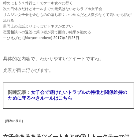
締めにもう１件行こ！でケーキ食べに行く
次の日休みだけどオールまでの元気はないからラブホ女子会
リムジン女子会を企むものの落ち着くいつめんだと人数少なくて高いから話が
流れる
男同士の会話よりよっぽど下ネタがエグい
恋愛相談への返答は第３者が見て面白い結果を勧める
— ひえぴた (@koyamandayo)
2017年3月26日
具体的な内容で、わかりやすいツイートですね。
光景が目に浮かびます。
女子会で避けたいトラブルの特徴と関係維持の
ために守るべきルールはこちら
［目次に戻る］
女子会あるあるツイートまとめ③｜トークテーマは