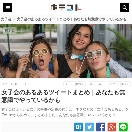
女子会
女子会のあるあるツイートまとめ｜あなたも無意識でやっているかも
女子会
2023/02/16 UPDATE
メール（824）
男（824）
アプリ（823）
女子会のあるあるツイートまとめ｜あなたも無
意識でやっているかも
女子会によくいる女子の特徴や定番の女子会下ネタなどの『女子会あるある』を
Twitterから集めて、まとめました。あなたも無意識にやっているかも？