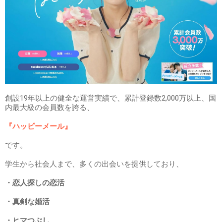
創設19年以上の健全な運営実績で、累計登録数2,000万以上、国
内最大級の会員数を誇る、
『ハッピーメール』
です。
学生から社会人まで、多くの出会いを提供しており、
・恋人探しの恋活
・真剣な婚活
・ヒマつぶし