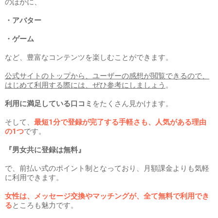
のほかに、
・アバター
・ゲーム
など、豊富なコンテンツを楽しむことができます。
公式サイトのトップから、ユーザーの感想が閲覧できるので、
はじめて利用する際には、ぜひ参考にしましょう
。
利用に満足している口コミ
をたくさん見かけます。
そして、
最短1分で登録が完了する手軽さも、人気がある理由
の1つ
です。
『男女共に登録は無料』
で、前払い式のポイント制となっており、月額課金よりも気軽
に利用できます。
女性は、メッセージ交換やマッチングが、全て無料で利用でき
る
ところも魅力です。