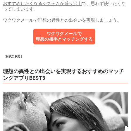
おすすめしたくなるシステムが盛り沢山
で、思わず使いたくな
ってしまいます。
ワクワクメールで理想の異性との出会いを実現しましょう。
ワクワクメールで
理想の相手とマッチングする
［目次に戻る］
理想の異性との出会いを実現するおすすめのマッチ
ングアプリBEST3