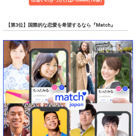
出会いのきっかけはPCMAX(18禁)
【第3位】国際的な恋愛を希望するなら『Match』