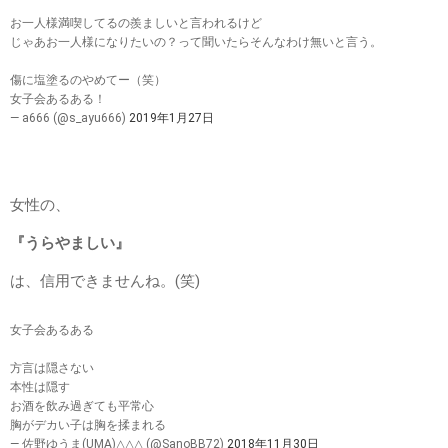
お一人様満喫してるの羨ましいと言われるけど
じゃあお一人様になりたいの？って聞いたらそんなわけ無いと言う。
傷に塩塗るのやめてー（笑）
女子会あるある！
— a666 (@s_ayu666)
2019年1月27日
女性の、
『うらやましい』
は、信用できませんね。(笑)
女子会あるある
方言は隠さない
本性は隠す
お酒を飲み過ぎても平常心
胸がデカい子は胸を揉まれる
— 佐野ゆうま(UMA)△△△ (@SanoBB72)
2018年11月30日