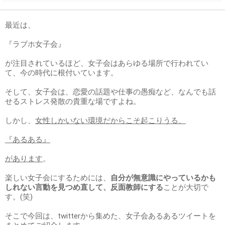
最近は、
『ラブホ女子会』
が注目されているほど、女子会はあらゆる場所で行われてい
て、今の時代に根付いています。
そして、女子会は、恋愛の話題や仕事の愚痴など、なんでも話
せるストレス発散の貴重な場ですよね。
しかし、
女性しかいない環境だからこそ起こりうる、
『あるある』
があります
。
楽しい女子会にするためには、
自分が無意識にやっているかも
しれない言動を見つめ直して、反面教師にする
ことが大切で
す。(笑)
そこで今回は、twitterから集めた、女子会あるあるツイートを