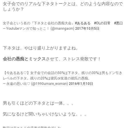
女子会でのリアルな下ネタトークとは、どのような内容なので
しょうか？
女子会という名の『下ネタと会社の愚痴大会』
#あるある
#OLの日常
#悪口
— Youtubeマンガで知っとこ！ (@manngacm)
2017年10月5日
下ネタは、やはり盛り上がりますよね。
会社の愚痴とミックス
させて、ストレス発散です！
【今あるある♡】女子会での会話の50%は下ネタ。残りの30%は男もドン引き
レベルの下ネタ。残りの20%は彼氏or友達の彼氏の愚痴。
— 永遠の思い出♡ (@1990umare_woman)
2016年1月10日
男も引くほどの下ネタとは一体。。。
気になるけど聞いちゃいけないような。。。