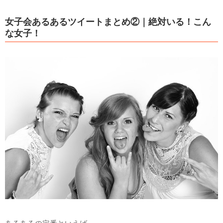
女子会あるあるツイートまとめ②｜絶対いる！こん
な女子！