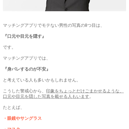
マッチングアプリでモテない男性の写真の8つ目は、
『口元や目元を隠す』
です。
マッチングアプリでは、
『身バレするのが不安』
と考えている人も多いかもしれません。
こうした警戒心から、
印象をちょっとだけごまかせるような、
口元や目元を隠した写真を載せる人もいます
。
たとえば、
・眼鏡やサングラス