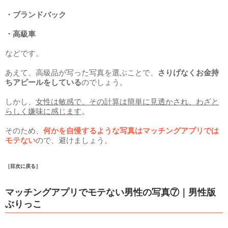
・ブランドバック
・高級車
などです。
あえて、高級品が写った写真を選ぶことで、
さりげなくお金持
ちアピールをしている
のでしょう。
しかし、
女性は敏感で、その計算は簡単に見透かされ、わざと
らしく嫌味に感じます
。
そのため、
何かを自慢するような写真はマッチングアプリでは
モテない
ので、避けましょう。
［目次に戻る］
マッチングアプリでモテない男性の写真⑦｜男性版
ぶりっこ