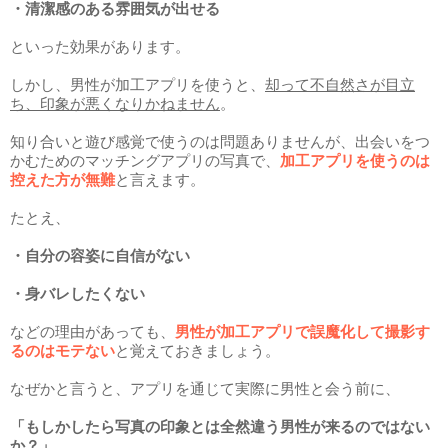
・清潔感のある雰囲気が出せる
といった効果があります。
しかし、男性が加工アプリを使うと、
却って不自然さが目立
ち、印象が悪くなりかねません
。
知り合いと遊び感覚で使うのは問題ありませんが、出会いをつ
かむためのマッチングアプリの写真で、
加工アプリを使うのは
控えた方が無難
と言えます。
たとえ、
・自分の容姿に自信がない
・身バレしたくない
などの理由があっても、
男性が加工アプリで誤魔化して撮影す
るのはモテない
と覚えておきましょう。
なぜかと言うと、アプリを通じて実際に男性と会う前に、
「もしかしたら写真の印象とは全然違う男性が来るのではない
か？」