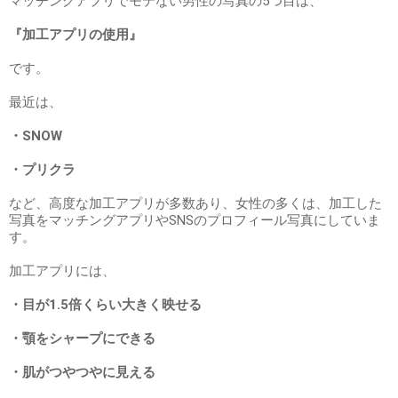
マッチングアプリでモテない男性の写真の5つ目は、
『加工アプリの使用』
です。
最近は、
・SNOW
・プリクラ
など、高度な加工アプリが多数あり、女性の多くは、加工した
写真をマッチングアプリやSNSのプロフィール写真にしていま
す。
加工アプリには、
・目が1.5倍くらい大きく映せる
・顎をシャープにできる
・肌がつやつやに見える