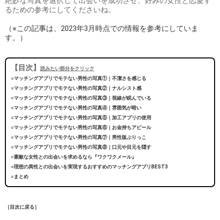
絶妙な写真を選択して出会いを成功させ、好みの女性と恋愛す
るための参考にしてくださいね。
（※この記事は、2023年3月時点での情報を参考にしていま
す。）
【目次】
読みたい部分をクリック
○マッチングアプリでモテない男性の写真①｜不潔さを感じる
○マッチングアプリでモテない男性の写真②｜ナルシスト感
○マッチングアプリでモテない男性の写真③｜視線が睨んでいる
○マッチングアプリでモテない男性の写真④｜雰囲気が暗い
○マッチングアプリでモテない男性の写真⑤｜加工アプリの使用
○マッチングアプリでモテない男性の写真⑥｜お金持ちアピール
○マッチングアプリでモテない男性の写真⑦｜男性版ぶりっこ
○マッチングアプリでモテない男性の写真⑧｜口元や目元を隠す
○素敵な女性との出会いを求めるなら『ワクワクメール』
○理想の異性との出会いを実現するおすすめのマッチングアプリBEST3
○まとめ
［目次に戻る］