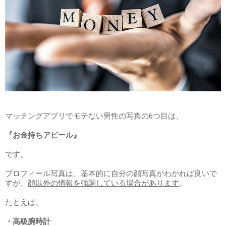
マッチングアプリでモテない男性の写真の6つ目は、
『お金持ちアピール』
です。
プロフィール写真は、基本的に自分の顔写真がわかれば良いで
すが、
顔以外の情報を強調している場合があります
。
たとえば、
・高級腕時計