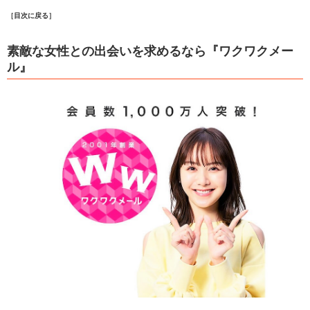
［目次に戻る］
素敵な女性との出会いを求めるなら『ワクワクメー
ル』