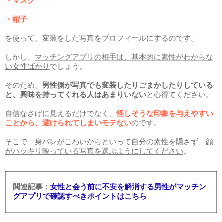
・マスク
・帽子
を使って、変装をした写真をプロフィールにするのです。
しかし、
マッチングアプリの相手は、基本的に素性がわからな
い女性ばかり
でしょう。
そのため、
男性側が写真でも変装したりごまかしたりしている
と、興味を持ってくれる人はあまりいない
と心得てください。
自信なさげに見えるだけでなく、
怪しそうな印象を与えやすい
ことから、避けられてしまいモテない
のです。
そこで、身バレがこわいからといって自分の素性を隠さず、
顔
がハッキリ映っている写真を選ぶようにしてください
。
女性と会う前に不安を解消する男性がマッチン
グアプリで確認すべきポイントはこちら