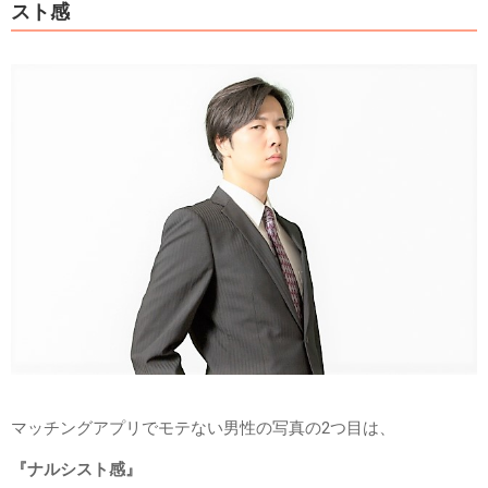
スト感
マッチングアプリでモテない男性の写真の2つ目は、
『ナルシスト感』