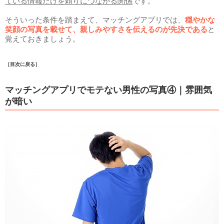
ている情報だけを頼りにつながる関係
です。
そういった条件を踏まえて、マッチングアプリでは、
穏やかな
笑顔の写真を載せて、親しみやすさを伝えるのが先決である
と
覚えておきましょう。
［目次に戻る］
マッチングアプリでモテない男性の写真④｜雰囲気
が暗い