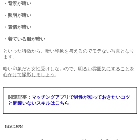
・背景が暗い
・照明が暗い
・表情が暗い
・着ている服が暗い
といった特徴から、暗い印象を与えるのでモテない写真となり
ます。
暗い印象だと女性受けしないので、
明るい雰囲気にすることを
心がけて撮影しましょう
。
マッチングアプリで男性が知っておきたいコツ
と間違いないスキルはこちら
［目次に戻る］