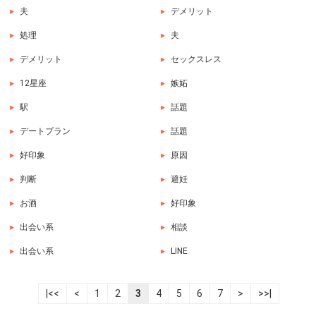
夫
デメリット
処理
夫
デメリット
セックスレス
12星座
嫉妬
駅
話題
デートプラン
話題
好印象
原因
判断
避妊
お酒
好印象
出会い系
相談
出会い系
LINE
|<<
<
1
2
3
4
5
6
7
>
>>|