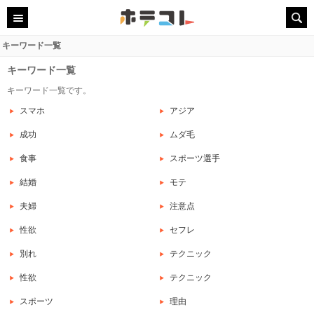
キーワード一覧
キーワード一覧
キーワード一覧です。
スマホ
アジア
成功
ムダ毛
食事
スポーツ選手
結婚
モテ
夫婦
注意点
性欲
セフレ
別れ
テクニック
性欲
テクニック
スポーツ
理由