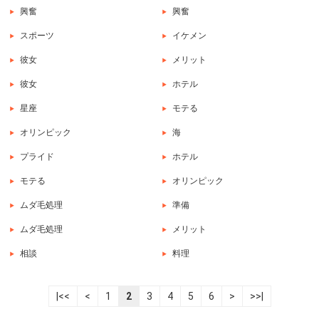
興奮
興奮
スポーツ
イケメン
彼女
メリット
彼女
ホテル
星座
モテる
オリンピック
海
プライド
ホテル
モテる
オリンピック
ムダ毛処理
準備
ムダ毛処理
メリット
相談
料理
|<<
<
1
2
3
4
5
6
>
>>|